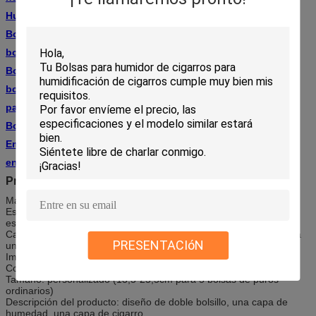
Humilizadores de cigarrillos
Bolso de viaje para puros
bolso de humidor de cigarro pequeño
Bolsas de cigarros al por mayor
bolsas de cigarros humidor
paquete de cigarrillos
Bolsas de embalaje de cigarros
Embalaje de cigarros
envases para mantener los puros frescos
Producción profesional de diversas bolsas de puros
Material de las bolsas para cigarros: OPP+PE
Estilo: Tiene cremallera y agujero de mango
espesor: 0,09 mm
Cantidad mínima de pedido para una sola capa: 5000 piezas para
PRESENTACIóN
un estilo
Impresión: una o ambas caras
Color: personalizado
Tamaño: personalizado (13,5*25,5cm para 5 bolsas de puros
ordinarios)
Descripción del producto: diseño de doble bolsillo, una capa de
humedad, una capa de cigarro