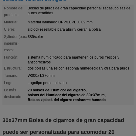
Nombre del
Bolsas de puros de gran capacidad personalizadas, bolsas de
puros vendidas
producto:
Material:
Material laminado OPP/LDPE, 0,09 mm
Cierre:
ziplock resellable para abrir y cerrar la bolsa
Sylinder (para
$85/color
imprimir)
costo:
Función:
sistema humidificado para mantener los puros frescos y
anticorrosivos
Estructura:
dos bolsas una es con esponja humedecida y otra para puros
Tamaño:
W300x L370mm
Logo:
Logotipo personalizado
20 bolsos del Humidor del cigarro
Lo más
,
bolsos del Humidor del cigarro de 30x37m m
,
destacado:
Bolsos ziplock del cigarro resistente húmedo
30x37mm Bolsa de cigarros de gran capacidad
puede ser personalizada para acomodar 20