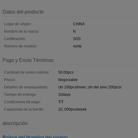
Datos del producto
Lugar de origen:
CHINA
Nombre de la marca:
N
Certificación:
SGS
Número de modelo:
norte
Pago y Envío Términos
Cantidad de orden mínima:
50,00pcs
Precio:
Negociable
Detalles de empaquetado:
ctn 100pcs/inner; ctn del amo 200pcs/
Tiempo de entrega:
10days
Condiciones de pago:
T/T
Capacidad de la fuente:
10, 000pcs/week
descripción
Bolsos del Humidor del cigarro