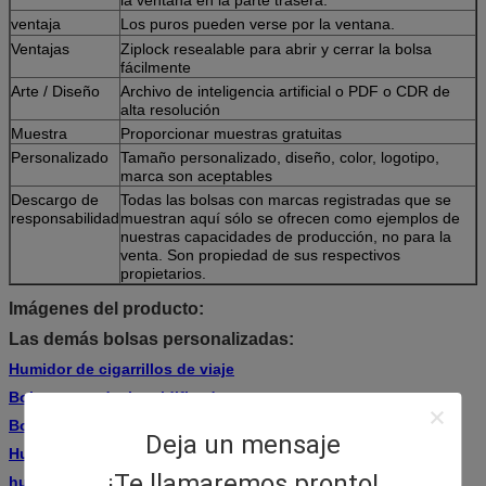
ventaja
Los puros pueden verse por la ventana.
Ventajas
Ziplock resealable para abrir y cerrar la bolsa
fácilmente
Arte / Diseño
Archivo de inteligencia artificial o PDF o CDR de
alta resolución
Muestra
Proporcionar muestras gratuitas
Personalizado
Tamaño personalizado, diseño, color, logotipo,
marca son aceptables
Descargo de
Todas las bolsas con marcas registradas que se
responsabilidad
muestran aquí sólo se ofrecen como ejemplos de
nuestras capacidades de producción, no para la
venta. Son propiedad de sus respectivos
propietarios.
Imágenes del producto:
Las demás bolsas personalizadas:
Humidor de cigarrillos de viaje
Bolsas para deshumidificadores
Bolsa de humidor para bovinos
sustitución
Deja un mensaje
Humidor para cigarros
¡Te llamaremos pronto!
humidor de viaje