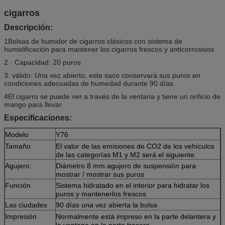
cigarros
Descripción:
1Bolsas de humidor de cigarros clásicos con sistema de
humidificación para mantener los cigarros frescos y anticorrosivos
2 · Capacidad: 20 puros
3. válido: Una vez abierto, este saco conservará sus puros en
condiciones adecuadas de humedad durante 90 días
4El cigarro se puede ver a través de la ventana y tiene un orificio de
mango para llevar
Especificaciones:
Modelo
Y76
Tamaño
El valor de las emisiones de CO2 de los vehículos
de las categorías M1 y M2 será el siguiente:
Agujero.
Diámetro 8 mm agujero de suspensión para
mostrar / mostrar sus puros
Función
Sistema hidratado en el interior para hidratar los
puros y mantenerlos frescos
Las ciudades
90 días una vez abierta la bolsa
Impresión
Normalmente está impreso en la parte delantera y
la ventana en la parte trasera.