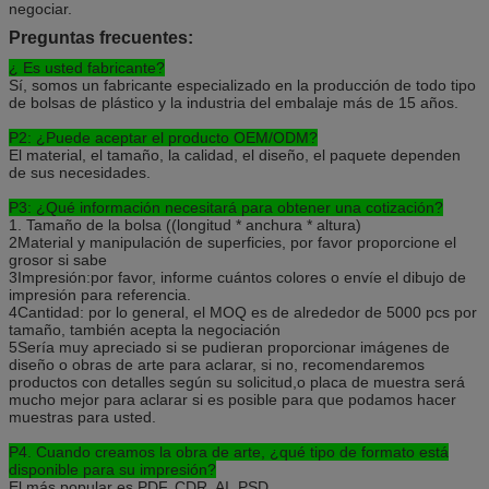
negociar.
Preguntas frecuentes:
¿ Es usted fabricante?
Sí, somos un fabricante especializado en la producción de todo tipo
de bolsas de plástico y la industria del embalaje más de 15 años.
P2: ¿Puede aceptar el producto OEM/ODM?
El material, el tamaño, la calidad, el diseño, el paquete dependen
de sus necesidades.
P3: ¿Qué información necesitará para obtener una cotización?
1. Tamaño de la bolsa ((longitud * anchura * altura)
2Material y manipulación de superficies, por favor proporcione el
grosor si sabe
3Impresión:por favor, informe cuántos colores o envíe el dibujo de
impresión para referencia.
4Cantidad: por lo general, el MOQ es de alrededor de 5000 pcs por
tamaño, también acepta la negociación
5Sería muy apreciado si se pudieran proporcionar imágenes de
diseño o obras de arte para aclarar, si no, recomendaremos
productos con detalles según su solicitud,o placa de muestra será
mucho mejor para aclarar si es posible para que podamos hacer
muestras para usted.
P4. Cuando creamos la obra de arte, ¿qué tipo de formato está
disponible para su impresión?
El más popular es PDF, CDR, AI, PSD.