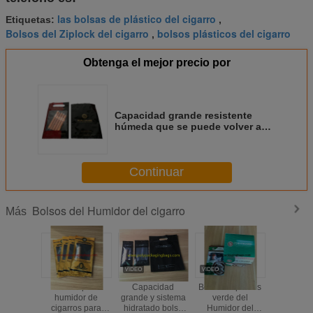
las bolsas de plástico del cigarro
Etiquetas:
,
Bolsos del Ziplock del cigarro
bolsos plásticos del cigarro
,
Obtenga el mejor precio por
Capacidad grande resistente
húmeda que se puede volver a
sellar 30x37m m 20 bolsos del
Humidor del cigarro
Continuar
Bolsos del Humidor del cigarro
Más
Bolsas para
Capacidad
Bolsos impresos
Bols
humidor de
grande y sistema
verde del
humede
cigarros para
hidratado bolso
Humidor del
corrosiv