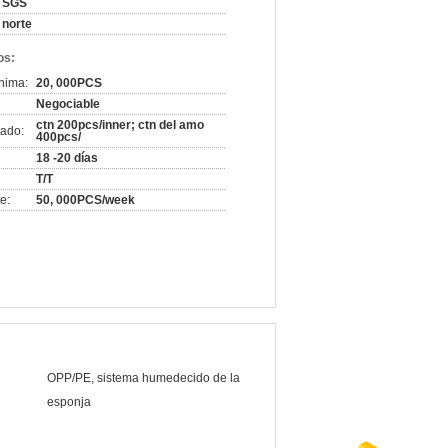
SGS
norte
os:
nima:
20, 000PCS
Negociable
ctn 200pcs/inner; ctn del amo
ado:
400pcs/
18 -20 días
T/T
e:
50, 000PCS/week
OPP/PE, sistema humedecido de la
esponja