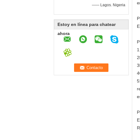
e
—— Lagos. Nigeria
P
Estoy en línea para chatear
E
ahora
P
1
2
3
4
5
r
e
P
E
R