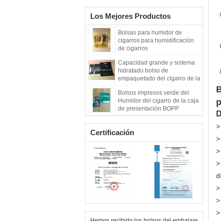
Los Mejores Productos
Bolsas para humidor de
cigarros para humidificación
de cigarros
Capacidad grande y sistema
hidratado bolso de
empaquetado del cigarro de la
talla 20 dentro
B
Bolsos impresos verde del
Humidor del cigarro de la caja
p
de presentación BOPP
D
>
Certificación
>
>
>
d
>
>
>
Hemos recibido los bolsos del embalaje