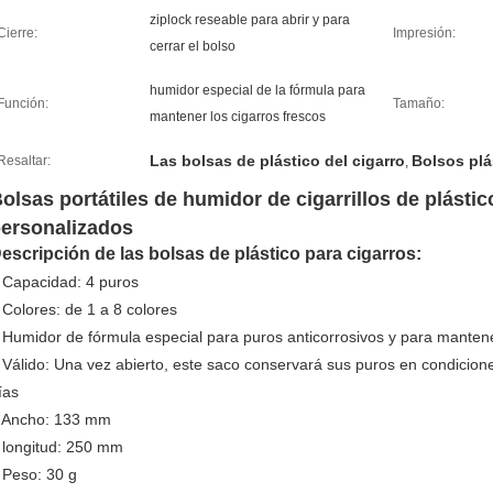
ziplock reseable para abrir y para
Cierre:
Impresión:
cerrar el bolso
humidor especial de la fórmula para
Función:
Tamaño:
mantener los cigarros frescos
Las bolsas de plástico del cigarro
Bolsos plá
Resaltar:
,
olsas portátiles de humidor de cigarrillos de plásti
ersonalizados
escripción de las bolsas de plástico para cigarros:
 Capacidad: 4 puros
 Colores: de 1 a 8 colores
 Humidor de fórmula especial para puros anticorrosivos y para mantene
 Válido: Una vez abierto, este saco conservará sus puros en condici
ías
 Ancho: 133 mm
 longitud: 250 mm
 Peso: 30 g