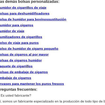
as demás bolsas personalizadas:
umidor de cigarrillos de viaje
olsas para deshumidificadores
olsa de humidor para bovinos
sustitución
umidor para cigarros
umidor de viaje
umilizadores de cigarrillos
olso de viaje para puros
olso de humidor de cigarro pequeño
olsas de cigarros al por mayor
olsas de cigarros humidor
aquete de cigarrillos
olsas de embalaje de cigarros
mbalaje de cigarros
nvases para mantener los puros frescos
reguntas frecuentes:
 Es usted fabricante?
í, somos un fabricante especializado en la producción de todo tipo de bo