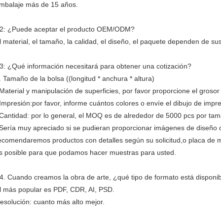
mbalaje más de 15 años.
2: ¿Puede aceptar el producto OEM/ODM?
l material, el tamaño, la calidad, el diseño, el paquete dependen de s
3: ¿Qué información necesitará para obtener una cotización?
. Tamaño de la bolsa ((longitud * anchura * altura)
Material y manipulación de superficies, por favor proporcione el grosor
Impresión:por favor, informe cuántos colores o envíe el dibujo de impre
Cantidad: por lo general, el MOQ es de alrededor de 5000 pcs por tam
Sería muy apreciado si se pudieran proporcionar imágenes de diseño o 
ecomendaremos productos con detalles según su solicitud,o placa de m
s posible para que podamos hacer muestras para usted.
4. Cuando creamos la obra de arte, ¿qué tipo de formato está disponi
l más popular es PDF, CDR, AI, PSD.
esolución: cuanto más alto mejor.