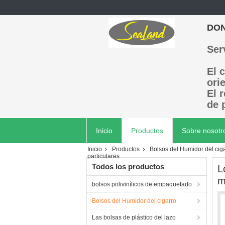
DON
Ser
El 
ori
El 
de 
Inicio
Productos
Sobre nosotr
Inicio
Productos
Bolsos del Humidor del cig
particulares
Todos los productos
L
m
bolsos polivinílicos de empaquetado
Bolsos del Humidor del cigarro
Las bolsas de plástico del lazo