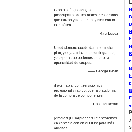
L
H
Gran diseño, no tengo que
preocuparme de los olores inesperados
B
que lanzan y trabajan muy bien con mi
B
lol estético
H
—— Rafa Lopez
h
H
Usted siempre puede darme el mejor
plan, y deja a mi cliente sentir grande,
B
yo espera que podemos tener otra
b
oportunidad de cooperar
B
—— George Kevin
b
p
¡Fácil hablar con, servicio muy
B
profesional y rápido, buena plataforma
de la compra de componentes!
E
—— Rasa ilenkovan
e
P
¡Ámelos! ¡El sorprender! Le entraremos
¿
en contacto con en el futuro para más
S
órdenes.