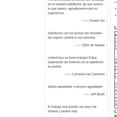
>
en la calidad satisfecha, de que somos
>
lo que quiero, agradecemos por su
sugerencia.
>
—— Durwin Du
L
Satisfecho con los bolsos del Humidor
M
del cigarro, pedirá la vez próxima
C
—— ONG de Natalie
¡Usted hizo un buen trabajo! Estoy
esperando las órdenes de la repetición
A
su pronto.
F
—— Carnicero de Cameron
L
c
¡Bolso agradable y servicio agradable!
I
—— Jeff Struth
v
V
El trabajo muy bonito, los ama, me
L
volveré y pediré más