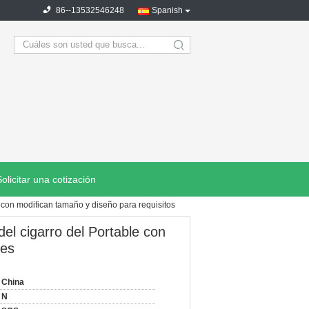
86--13532546248
Spanish
search
Solicitar una cotización
 con modifican tamaño y diseño para requisitos
el cigarro del Portable con
res
China
N