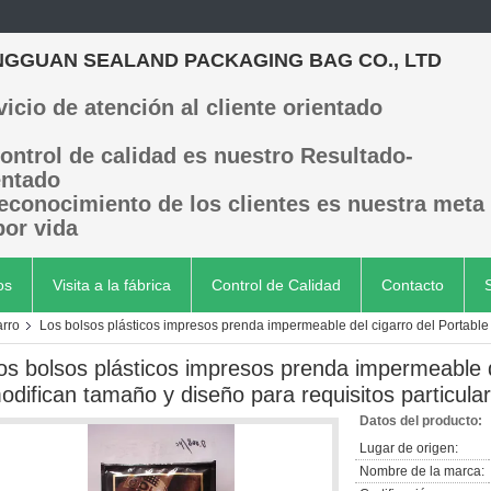
GGUAN SEALAND PACKAGING BAG CO., LTD
vicio de atención al cliente orientado
control de calidad es nuestro Resultado-
entado
reconocimiento de los clientes es nuestra meta
por vida
os
Visita a la fábrica
Control de Calidad
Contacto
arro
Los bolsos plásticos impresos prenda impermeable del cigarro del Portable
os bolsos plásticos impresos prenda impermeable d
odifican tamaño y diseño para requisitos particula
Datos del producto:
Lugar de origen:
Nombre de la marca: