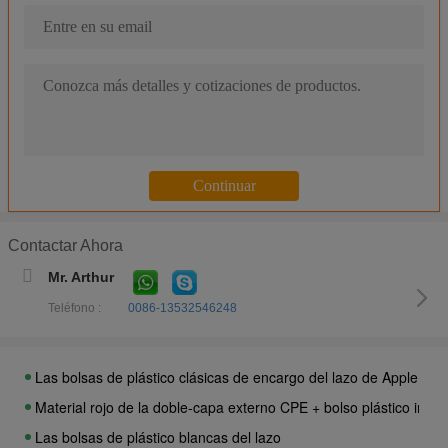
Bolso portátil de impresión de encargo del Humidor del cigarro de
Bolsos portátiles del Humidor del cigarro con el Ziplock y el resbal
Bolsas de empaquetado hidratantes de la bolsa de plástico del ci
El Humidor Ziplock conveniente del cigarro empaqueta/los bolso
Bolsos humedecidos obra clásica del Humidor del cigarro con la 
El bolso del cigarro del LDPE de Brown con el Humidor principal 
Bolsos anticorrosivos del Humidor del cigarro para la humectación 
Bolsas de lujo plásticas del Humidor del cigarro de OPP para man
Contactar Ahora
las bolsas de plástico impresas coloridas largas de la cremaller
Mr. Arthur
Bolsos del Humidor de TABACALERA para el tabaco con la cremall
Teléfono :
0086-13532546248
Bolsos que se puede volver a sellar del cigarro de la cerradura d
El plástico colorido del CPE/del LDPE imprimió los bolsos de lazo
Las bolsas de plástico clásicas de encargo del lazo de Apple Iph
Material rojo de la doble-capa externo CPE + bolso plástico intern
Las bolsas de plástico blancas del lazo