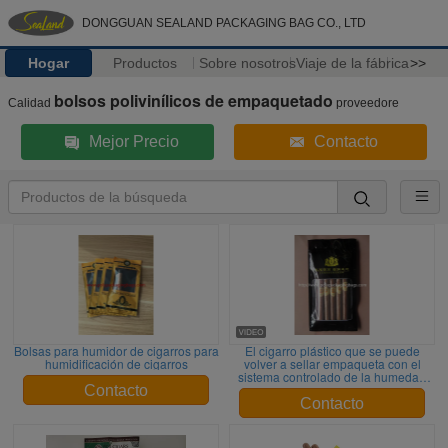
DONGGUAN SEALAND PACKAGING BAG CO., LTD
Hogar
Productos
Sobre nosotros
Viaje de la fábrica
>>
bolsos polivinílicos de empaquetado
Calidad
proveedore
Mejor Precio
Contacto
Bolsas para humidor de cigarros para
El cigarro plástico que se puede
humidificación de cigarros
volver a sellar empaqueta con el
sistema controlado de la humedad
para los cigarros de Nicaragua/los
Contacto
cigarros de Dominica
Contacto