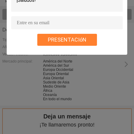
película plástica impresa
Bolso del correo de la burbuja
Vea todo el > de los productos;
Detalles de la empresa
PRESENTACIóN
Tipo de negocio:
Año de fundación:
2003
Ventas Anuales:
5,000,000-6,500,000
Mercado principal:
América del Norte
América del Sur
Europa Occidental
Europa Oriental
Asia Oriental
Sudeste de Asia
Medio Oriente
África
Oceanía
En todo el mundo
Deja un mensaje
¡Te llamaremos pronto!