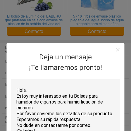
El bolso de aluminio del BABERO
5 / 10 litros de envase plástico
que plateaba en caja con envase de
plegable del agua, bolso de agua
plástico de la bebida del vino del
plegable para el montañés
líquido de la espita modificó para
requisitos particulares
Contacto
Contacto
bolsos polivinílicos de
Bolsos del Humidor del cigarro
empaquetado
Deja un mensaje
Las bolsas de plástico del lazo
BOLSO EN CAJA
¡Te llamaremos pronto!
Levántese la bolsa con el canalón
Bolsos del Ziplock de la hoja
Mochila plástica del lazo
bolso de la hoja de aluminio
las bolsas de plástico del bopp
Bolso suave de la manija del lazo
Las bolsas de plástico autas-
bolsas asa troquelada
adhesivo
Bolsos polivinílicos con las
Bolso plástico de la manija
suspensiones