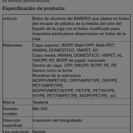
su servicio personalizado.
Especificación de producto:
artículo
Bolso de aluminio del BABERO que platea en bolso
del envase de plástico de la bebida del vino del
líquido de la caja con el bolso modificado para
requisitos particulares dispensador en bolso de la
caja
Materiales
Capa superior: BOPP, Matt+OPP, Matt+PET,
ANIMAL DOMÉSTICO, VMPET, NY
Capa media: ANIMAL DOMÉSTICO, VMPET, AL,
VMCPP, NY, BOPP de papel, nacarado
Dentro de capa: CPP, VMCPP, RCPP, PE, PE
blanco como la leche
Muestras de la estructura
MOPP/VMPET/PE; OPP/VMPET/PE, OPP/PE,
PET/VMPET/PE;
MOPP/VMPET/NY/PE; PET/PE; PET/NY/PE;
NY/PE; PET/VMPET/PE; MOPP/PET/PE, ect.
Marca
Sealand
Number
BIb-340
modelo
Dirección
Impresión del fotograbado
superficial
Uso industrial
Bebida