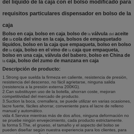
del líquido de la caja con el bolso modificado para
requisitos particulares dispensador en bolso de la
caja
Bolso en caja
bolso en caja
bolso de
válvula
aceite
,
,
la
del
de
cola del vino en la caja, bolsos de empaquetado
la
líquidos, bolso en la caja que empaqueta, bolso en bolso
de
caja, bolso en el vino de
caja que empaqueta,
la
la
bolso en una caja, válvula del babero, bolso en China de
caja, bolso del zumo de manzana en caja
la
Descripción de producto:
1.Strong que suelda la firmeza en caliente, resistencia de presión,
resistencia del descenso, no fácil agrietarse, ninguna salida
(resistencia a la presión externa 200KG).
2.Can substituyen uso de la botella, ahorran coste, mejoran
competitividad del mercado de producto.
3.Suction la boca, cremallera, se puede utilizar en varias ocasiones,
lacre fuerte, fáciles ahorrar, conveniente para el lacre de relleno
manual y automático.
vida 4.Service mientras más de dos años, ninguna deformación no
se pruebe ningún envejecimiento, cada producto estrictamente.
la forma 5.The, el grueso, el tamaño y el aspecto del bolso se
pueden diseñar según nuestra experiencia para los clientes, para