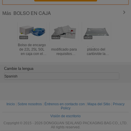
BOLSO EN CAJA
Más
Bolso de encargo
El color
Empaquetado frío
El cuadr
de 22L 25L 50L
modificado para
plástico del
BABE
en caja con el
requisitos
cartón/de la
rectangula
golpecito/la espita
particulares
plataforma del
forma em
de Vitop para el
alisa/bolso
dispensador del
en con/si
jarabe líquido de
texturizado en
café del brebaje
caja el go
Cambie la lengua
la soda
caja con el
golpecito/el
Spanish
canalón
accesorios
Inicio
|
Sobre nosotros
|
Éntrenos en contacto con
|
Mapa del Sitio
|
Privacy
Policy
Visión de escritorio
Copyright © 2015 - 2026 DONGGUAN SEALAND PACKAGING BAG CO., LTD.
All rights reserved.