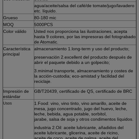
agua/aceite/salsa del café/de tomate/jugo/lavadero
etc. líquido.
Grueso
80-180 mic
MOQ
5000PCS
Color válido
Usted nos proporciona las ilustraciones, acepta
hasta 9 colores, por las impresoras del fotograbado
de Atomatic.
Característica
almacenamiento 1.long-term y uso del producto;
principal
preservación 2.excellent del producto después de
abrir el paquete debido a un golpecito;
3.minimal transporte, almacenamiento y costes de
la acción-custodia; eco-amistad y facilidad del
reciclaje.
Impresión de
GB/T20439, certificado de QS, certificado de BRC
estándar
1.Food: vino, vino tinto, vino amarillo, aceite de
Usos
mesa, jugo concentrado, jugo del huevo, leche,
leche, bebida, agua potable, sorbitol,
jarabe, salsa de soja y otros condimentos líquidos.
industria 2.Oil: aceite lubricante, añadidos del
aceite lubricante, glicerina, aceite de ricino,
aceite de coco, aceite de palma, aceite del