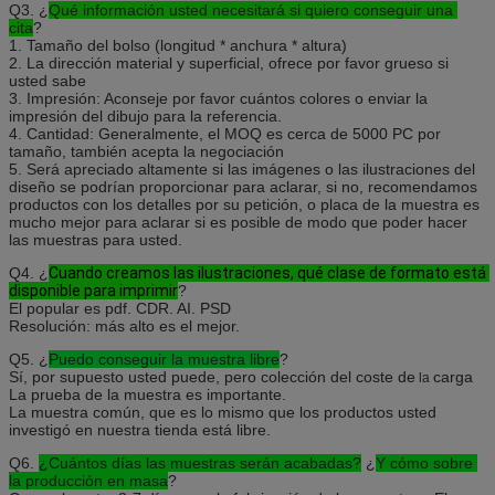
Q3. ¿
Qué información usted necesitará si quiero conseguir una 
cita
?
1. Tamaño del bolso (longitud * anchura * altura)
2. La dirección material y superficial, ofrece por favor grueso si 
usted sabe
3. Impresión: Aconseje por favor cuántos colores o enviar la 
impresión del dibujo para la referencia.
4. Cantidad: Generalmente, el MOQ es cerca de 5000 PC por 
tamaño, también acepta la negociación
5. Será apreciado altamente si las imágenes o las ilustraciones del 
diseño se podrían proporcionar para aclarar, si no, recomendamos 
productos con los detalles por su petición, o placa de la muestra es 
mucho mejor para aclarar si es posible de modo que poder hacer 
las muestras para usted.
Q4. ¿
Cuando creamos las ilustraciones, qué clase de formato está 
disponible para imprimir
?
El popular es pdf. CDR. AI. PSD
Resolución: más alto es el mejor.
Q5. ¿
Puedo conseguir la muestra libre
?
Sí, por supuesto usted puede,
pero colección del coste de
carga
la
La prueba de la muestra es importante.
La muestra común, que es lo mismo que los productos usted 
investigó en nuestra tienda está libre.
Q6. 
¿Cuántos días las muestras serán acabadas?
¿
Y cómo sobre 
la producción en masa
?