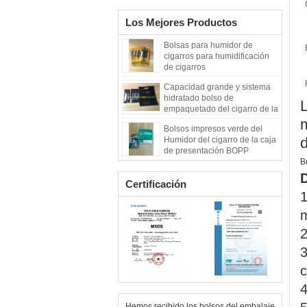
Los Mejores Productos
Bolsas para humidor de
cigarros para humidificación
de cigarros
Capacidad grande y sistema
hidratado bolso de
L
empaquetado del cigarro de la
talla 20 dentro
m
Bolsos impresos verde del
d
Humidor del cigarro de la caja
de presentación BOPP
B
Certificación
1
m
2
3
c
4
Hemos recibido los bolsos del embalaje