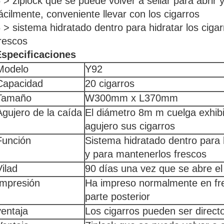
 > ziplock que se puede volver a sellar para abrir y
ácilmente, conveniente llevar con los cigarros
 > sistema hidratado dentro para hidratar los ciga
rescos
Especificaciones
Modelo
Y92
Capacidad
20 cigarros
Tamaño
W300mm x L370mm
Agujero de la caída
El diámetro 8m m cuelga exhibi
agujero sus cigarros
Función
Sistema hidratado dentro para h
y para mantenerlos frescos
Vilad
90 días una vez que se abre el
Impresión
Ha impreso normalmente en fre
parte posterior
ventaja
Los cigarros pueden ser directo