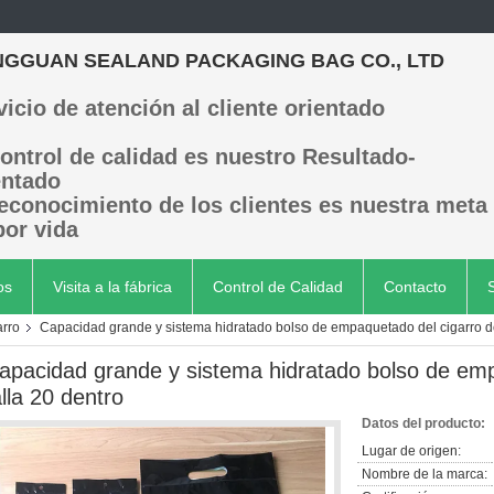
GGUAN SEALAND PACKAGING BAG CO., LTD
vicio de atención al cliente orientado
control de calidad es nuestro Resultado-
entado
reconocimiento de los clientes es nuestra meta
por vida
os
Visita a la fábrica
Control de Calidad
Contacto
arro
Capacidad grande y sistema hidratado bolso de empaquetado del cigarro de 
apacidad grande y sistema hidratado bolso de emp
alla 20 dentro
Datos del producto:
Lugar de origen:
Nombre de la marca: