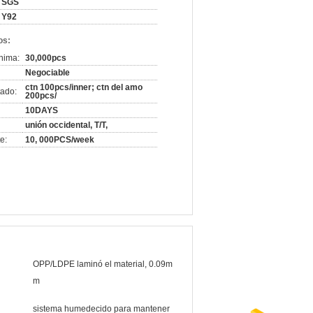
SGS
Y92
os:
nima:
30,000pcs
Negociable
ctn 100pcs/inner; ctn del amo
ado:
200pcs/
10DAYS
unión occidental, T/T,
e:
10, 000PCS/week
OPP/LDPE laminó el material, 0.09m
m
sistema humedecido para mantener