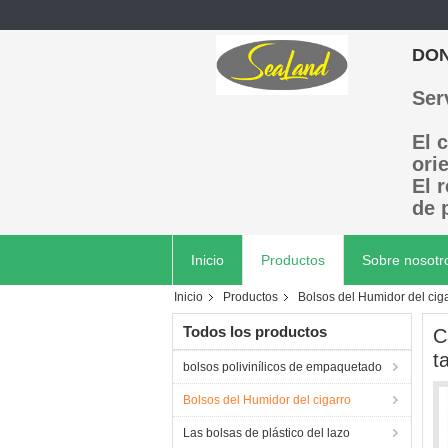
DON
Ser
El 
ori
El 
de 
Inicio
Productos
Sobre nosotr
Inicio
Productos
Bolsos del Humidor del cig
Todos los productos
C
t
bolsos polivinílicos de empaquetado
Bolsos del Humidor del cigarro
Las bolsas de plástico del lazo