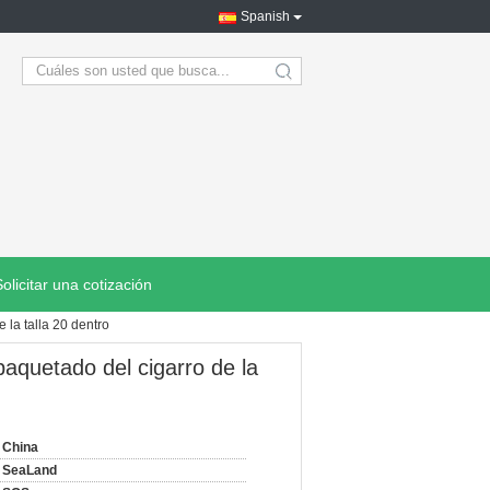
Spanish
search
Solicitar una cotización
la talla 20 dentro
aquetado del cigarro de la
China
SeaLand