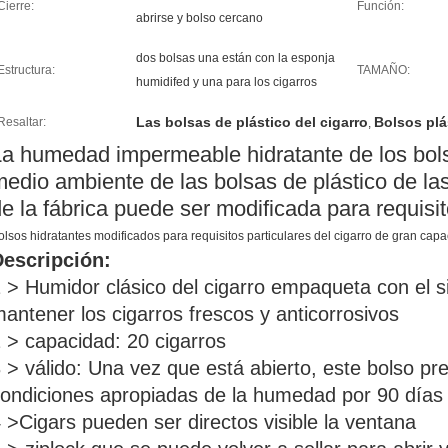
Cierre:
Función:
abrirse y bolso cercano
dos bolsas una están con la esponja
Estructura:
TAMAÑO:
humidifed y una para los cigarros
Las bolsas de plástico del cigarro
Bolsos plá
Resaltar:
,
a humedad impermeable hidratante de los bolsi
edio ambiente de las bolsas de plástico de las
e la fábrica puede ser modificada para requisit
olsos hidratantes modificados para requisitos particulares del cigarro de gran cap
Descripción:
 > Humidor clásico del cigarro empaqueta con el 
antener los cigarros frescos y anticorrosivos
 > capacidad: 20 cigarros
 > válido: Una vez que está abierto, este bolso pr
ondiciones apropiadas de la humedad por 90 días
 >Cigars pueden ser directos visible la ventana