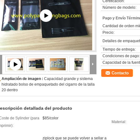
Certificación:
Número de modelo:
Pago y Envío Términ
Cantidad de orden mí
Precio:
Detalles de empaquet
Tiempo de entrega:
Condiciones de pago:
Capacidad de la fuent
Contacto
Ampliación de imagen :
Capacidad grande y sistema
hidratado bolso de empaquetado del cigarro de la talla
20 dentro
escripción detallada del producto
Coste de Sylinder (para
$85/color
Material:
mprimir):
ziplock que se puede volver a sellar a