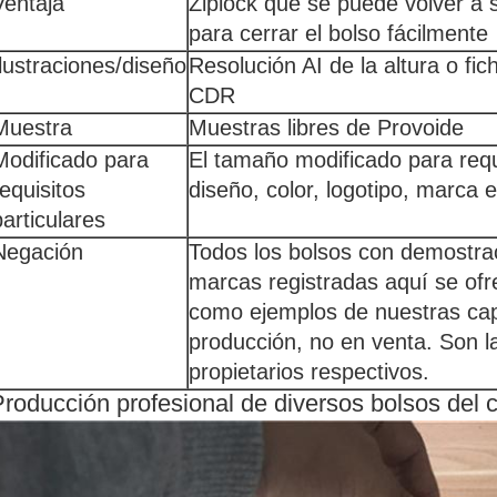
Ventaja
Ziplock que se puede volver a s
para cerrar el bolso fácilmente
Ilustraciones/diseño
Resolución AI de la altura o fic
CDR
Muestra
Muestras libres de Provoide
Modificado para
El tamaño modificado para requi
requisitos
diseño, color, logotipo, marca 
particulares
Negación
Todos los bolsos con demostra
marcas registradas aquí se of
como ejemplos de nuestras cap
producción, no en venta. Son l
propietarios respectivos.
roducción profesional de diversos bolsos del c