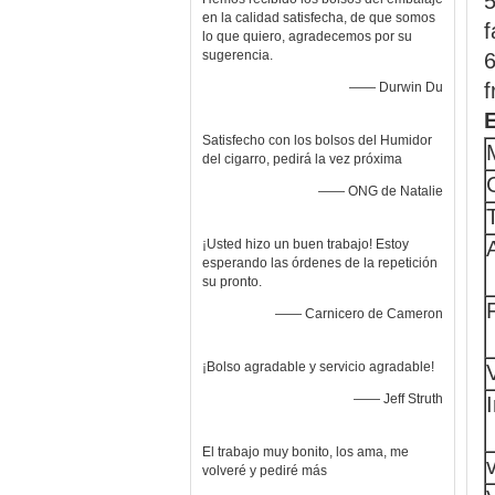
5
en la calidad satisfecha, de que somos
f
lo que quiero, agradecemos por su
sugerencia.
6
f
—— Durwin Du
Satisfecho con los bolsos del Humidor
del cigarro, pedirá la vez próxima
—— ONG de Natalie
¡Usted hizo un buen trabajo! Estoy
esperando las órdenes de la repetición
su pronto.
—— Carnicero de Cameron
¡Bolso agradable y servicio agradable!
—— Jeff Struth
El trabajo muy bonito, los ama, me
volveré y pediré más