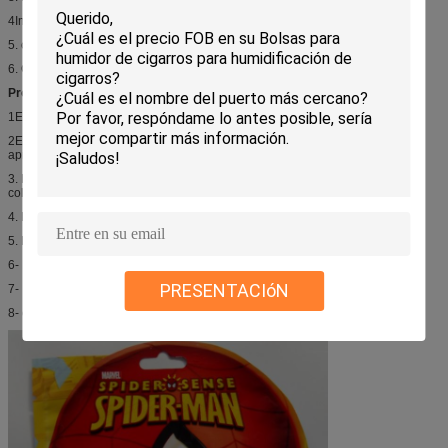
4Impresión y diseño.
5. cantidad;
6. Otros accesorios o detalles que usted requirió;
Proceso de producción:
1El cliente proporciona el diseño / obra de arte;
2Enviamos la prueba de la obra de arte después de la composición para su
aprobación;
3. El cliente aprueba las obras de arte después de comprobar el tamaño,
colores, detalles...;
4. Hacemos muestras ((Si es necesario);
5. Las muestras fueron aprobadas por el cliente (si es necesario);
6- Producción en masa;
PRESENTACIóN
7- Inspección interna o inspección de terceros;
8- el transporte marítimo;