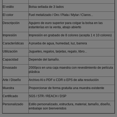
El estilo
Bolsa sellada de 3 lados
El color
Fuel metalizado / Oro / Plata / Mylar / Claros...
Descripción
Agujero de euro superior para colgar la bolsa en las
estanterías en la venta, abajo abierto
Impresión
Impresión en grabado de 8 colores (acepta 1 ¢ 10 colores)
Características
A prueba de agua, humedad, luz, barrera
Utilización
Juguetes, regalos, tarjetas, regalo, libro...
Capacidad
Depende del tamaño.
Envasado
2000pcs en una caja maestra con revestimiento de película
plástica
Arte / Diseño
Archivo AI o PDF o CDR o EPS de alta resolución
Muestra
Proporcionar de forma gratuita una muestra existente
Certificado
SGS / STR / REACH / DSP
Personalizado
Estilo personalizado, estructura, material, tamaño, diseño,
embalaje son bienvenidos