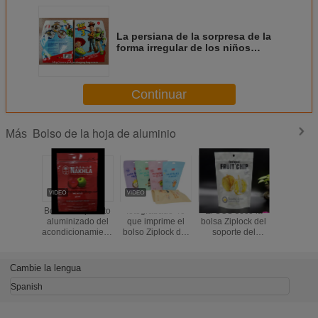
La persiana de la sorpresa de la
forma irregular de los niños
empaqueta para los juguetes/las
tarjetas/los libros
Continuar
Bolso de la hoja de aluminio
Más
Bolso compuesto
fotograbado 4c
El SGS secó la
El ca
aluminizado del
que imprime el
bolsa Ziplock del
biodegrad
acondicionamiento
bolso Ziplock del
soporte del
coloca en
de los alimentos
papel de aluminio
Durian con la
la bolsa d
con la parte
para el
impresión
de Kraft 
inferior del órgano
empaquetado de
colorida del
escudete i
Cambie la lengua
los cacahuetes
fotograbado
Spanish