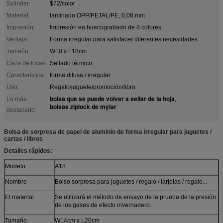
Sylinder:
$72/color
Material:
laminado OPP/PETAL/PE, 0,08 mm
Impresión:
Impresión en huecograbado de 8 colores.
Ventaja:
Forma irregular para satisfacer diferentes necesidades.
Tamaño:
W10 x L18cm
Caza de focas:
Sellado térmico
Característica:
forma difusa / irregular
Uso:
Regalo/juguete/promoción/libro
bolsa que se puede volver a sellar de la hoja
Lo más
,
bolsas ziplock de mylar
destacado:
Bolsa de sorpresa de papel de aluminio de forma irregular para juguetes /
cartas / libros
Detalles rápidos:
Modelo
A18
Nombre
Bolso sorpresa para juguetes / regalo / tarjetas / regalo...
El material
Se utilizará el método de ensayo de la prueba de la presión
de los gases de efecto invernadero.
Tamaño
W14cm x L20cm