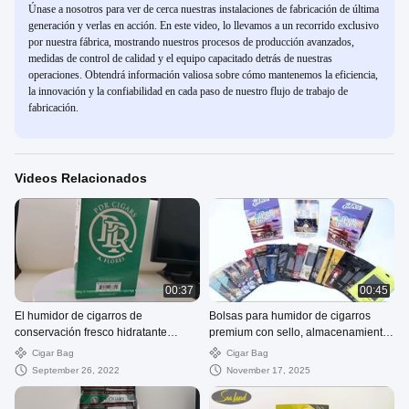
Únase a nosotros para ver de cerca nuestras instalaciones de fabricación de última
generación y verlas en acción. En este video, lo llevamos a un recorrido exclusivo
por nuestra fábrica, mostrando nuestros procesos de producción avanzados,
medidas de control de calidad y el equipo capacitado detrás de nuestras
operaciones. Obtendrá información valiosa sobre cómo mantenemos la eficiencia,
la innovación y la confiabilidad en cada paso de nuestro flujo de trabajo de
fabricación.
Videos Relacionados
00:37
00:45
El humidor de cigarros de
Bolsas para humidor de cigarros
conservación fresco hidratante
premium con sello, almacenamiento
empaqueta el material laminado
portátil reutilizable para viajes para
Cigar Bag
Cigar Bag
LDPE de 0.08m m
cigarros, mantiene la frescura
September 26, 2022
November 17, 2025